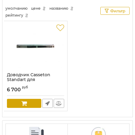
умолчанию
цене
названию
Фильтр
рейтингу
Доводчик Casseton
Standart для
шпонированного
руб
полотна
6 700